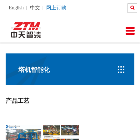

English
中文
网上订购
关于我们
新闻中心
产品中心
塔机智能化
售后服务
人力资源
中天云课堂

公司介绍
公司新闻
塔式起重机
产品工艺
服务承诺
人力理念
在线课程
公司荣誉
行业新闻
施工升降机
塔机智能化
塔机安全管理
岗位招聘
直播课程
企业文化
图说中天
施工升降机维保知识
员工风采
云会议

塔机智能化
视频中心
在线报修
产品工艺