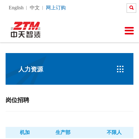

English
中文
网上订购
关于我们
新闻中心
产品中心
塔机智能化
售后服务
人力资源
中天云课堂

公司介绍
公司新闻
塔式起重机
产品工艺
服务承诺
人力理念
在线课程
公司荣誉
行业新闻
施工升降机
塔机智能化
塔机安全管理
岗位招聘
直播课程
企业文化
图说中天
施工升降机维保知识
员工风采
云会议

人力资源
视频中心
在线报修
岗位招聘
机加
生产部
不限人